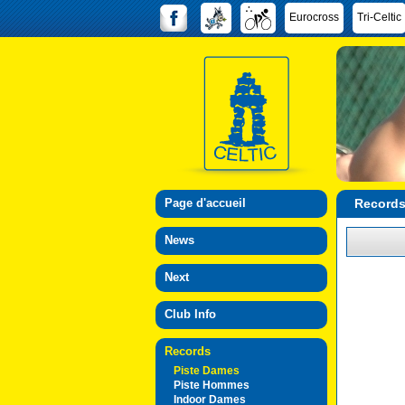
Eurocross
Tri-Celtic
Page d'accueil
Records
News
Next
Club Info
Records
Piste Dames
Piste Hommes
Indoor Dames