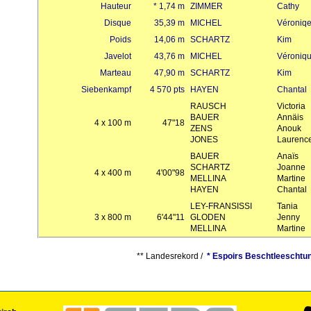
Hauteur
* 1,74 m
ZIMMER
Cathy
Disque
35,39 m
MICHEL
Véroniq
Poids
14,06 m
SCHARTZ
Kim
Javelot
43,76 m
MICHEL
Véroniq
Marteau
47,90 m
SCHARTZ
Kim
Siebenkampf
4 570 pts
HAYEN
Chantal
RAUSCH
Victoria
BAUER
Annäis
4 x 100 m
47"18
ZENS
Anouk
JONES
Laurenc
BAUER
Anaïs
SCHARTZ
Joanne
4 x 400 m
4'00"98
MELLINA
Martine
HAYEN
Chantal
LEY-FRANSISSI
Tania
3 x 800 m
6'44"11
GLODEN
Jenny
MELLINA
Martine
** Landesrekord /
* Espoirs Beschtleeschtu