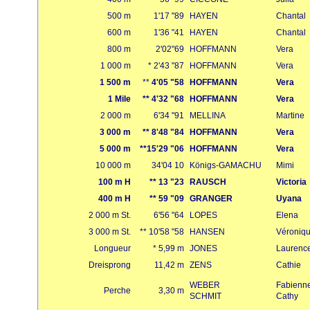
500 m
1'17 "89
HAYEN
Chantal
600 m
1'36 "41
HAYEN
Chantal
800 m
2'02"69
HOFFMANN
Vera
1 000 m
* 2'43 "87
HOFFMANN
Vera
1 500 m
**
4'05
"58
HOFFMANN
Vera
1 Mile
** 4'32 "68
HOFFMANN
Vera
2 000 m
6'34 "91
MELLINA
Martine
3 000 m
** 8'48 "84
HOFFMANN
Vera
5 000 m
**15'29 "06
HOFFMANN
Vera
10 000 m
34'04 10
Königs-GAMACHU
Mimi
100 m H
** 13 "23
RAUSCH
Victoria
400 m H
** 59 "09
GRANGER
Uyana
2 000 m St.
6'56 "64
LOPES
Elena
3 000 m St.
** 10'58 "58
HANSEN
Véroniq
Longueur
* 5,99 m
JONES
Laurenc
Dreisprong
11,42 m
ZENS
Cathie
WEBER
Fabienn
Perche
3,30 m
SCHMIT
Cathy