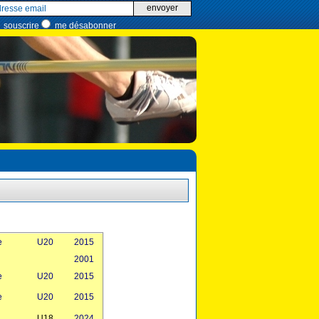
envoyer
souscrire
me désabonner
e
U20
2015
2001
e
U20
2015
e
U20
2015
U18
2024