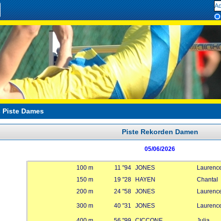
 Piste Dames
Piste Rekorden Damen
05/06/2026
100 m
11 "94
JONES
Laurenc
150 m
19 "28
HAYEN
Chantal
200 m
24 "58
JONES
Laurenc
300 m
40 "31
JONES
Laurenc
400 m
56 "99
CICCONE
Julia