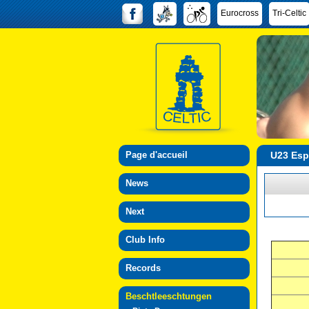
Eurocross
Tri-Celtic
Page d'accueil
U23 Esp
News
Next
Club Info
Records
Beschtleeschtungen