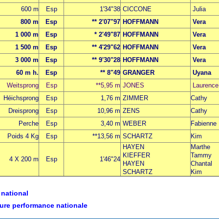
600 m
Esp
1'34"38
CICCONE
Julia
800 m
Esp
** 2'07"97
HOFFMANN
Vera
1 000 m
Esp
* 2'49"87
HOFFMANN
Vera
1 500 m
Esp
** 4'29"62
HOFFMANN
Vera
3 000 m
Esp
** 9'30"28
HOFFMANN
Vera
60 m h.
Esp
** 8"49
GRANGER
Uyana
Weitsprong
Esp
**5,95 m
JONES
Laurence
Héichsprong
Esp
1,76 m
ZIMMER
Cathy
Dreisprong
Esp
10,96 m
ZENS
Cathy
Perche
Esp
3,40 m
WEBER
Fabienne
Poids 4 Kg
Esp
**13,56 m
SCHARTZ
Kim
HAYEN
Marthe
KIEFFER
Tammy
4 X 200 m
Esp
1'46"24
HAYEN
Chantal
SCHARTZ
Kim
 national
leure performance nationale