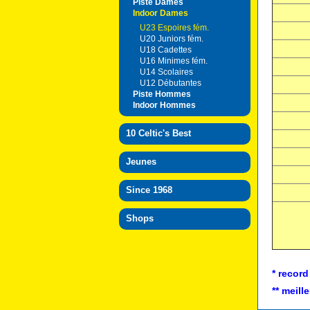
Piste Dames
Indoor Dames
U23 Espoires fém.
U20 Juniors fém.
U18 Cadettes
U16 Minimes fém.
U14 Scolaires
U12 Débutantes
Piste Hommes
Indoor Hommes
10 Celtic's Best
Jeunes
Since 1968
Shops
* record
** meil