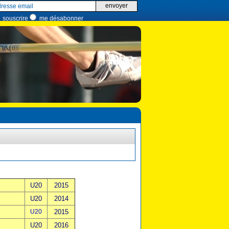
envoyer
souscrire
me désabonner
U20
2015
U20
2014
U20
2015
U20
2016