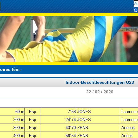
oires fém.
Indoor-Beschtleeschtungen U23
22 / 02 / 2026
60 m
Esp
7"58
JONES
Laurence
200 m
Esp
24"74
JONES
Laurence
300 m
Esp
40"70
ZENS
Annouk
400 m
Esp
56"54
ZENS
Anouk