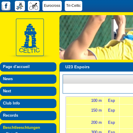
Eurocross
Tri-Celtic
Page d'accueil
U23 Espoirs
News
Next
100 m
Esp
Club Info
150 m
Esp
Records
200 m
Esp
Beschtleeschtungen
300 m
Esp