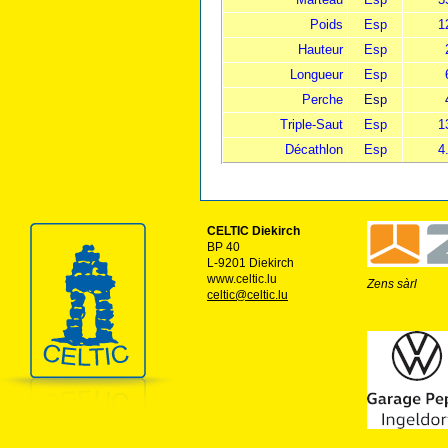
Poids
Esp
1
Hauteur
Esp
Longueur
Esp
Perche
Esp
Triple-Saut
Esp
1
Décathlon
Esp
4
CELTIC Diekirch
BP 40
L-9201 Diekirch
www.celtic.lu
Zens sàrl
celtic@celtic.lu